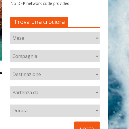
No DFP network code provided : ''
Trova una crociera