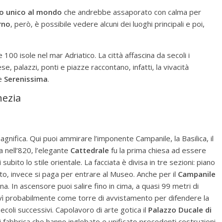
go unico al mondo
che andrebbe assaporato con calma per
rno
, però, è possibile vedere alcuni dei luoghi principali e poi,
00 isole nel mar Adriatico. La città affascina da secoli i
iese, palazzi, ponti e piazze raccontano, infatti, la vivacità
le
Serenissima
.
nezia
gnifica. Qui puoi ammirare l’imponente Campanile, la Basilica, il
a nell’820, l’elegante
Cattedrale
fu la prima chiesa ad essere
subito lo stile orientale. La facciata è divisa in tre sezioni: piano
ito, invece si paga per entrare al Museo. Anche per il
Campanile
na. In ascensore puoi salire fino in cima, a quasi 99 metri di
ervì probabilmente come torre di avvistamento per difendere la
secoli successivi. Capolavoro di arte gotica il
Palazzo Ducale di
i fabbrica che hanno inglobato e unificato precedenti costruzioni.