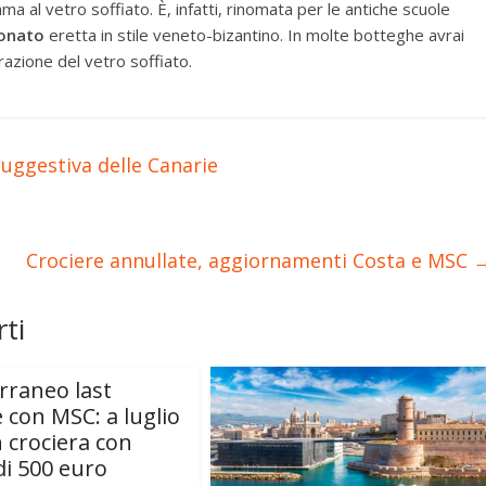
fama al vetro soffiato. È, infatti, rinomata per le antiche scuole
Donato
eretta in stile veneto-bizantino. In molte botteghe avrai
orazione del vetro soffiato.
suggestiva delle Canarie
Crociere annullate, aggiornamenti Costa e MSC
ti
rraneo last
 con MSC: a luglio
n crociera con
i 500 euro