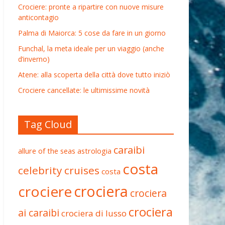
Crociere: pronte a ripartire con nuove misure
anticontagio
Palma di Maiorca: 5 cose da fare in un giorno
Funchal, la meta ideale per un viaggio (anche
d’inverno)
Atene: alla scoperta della città dove tutto iniziò
Crociere cancellate: le ultimissime novità
Tag Cloud
caraibi
allure of the seas
astrologia
costa
celebrity cruises
costa
crociera
crociere
crociera
crociera
ai caraibi
crociera di lusso