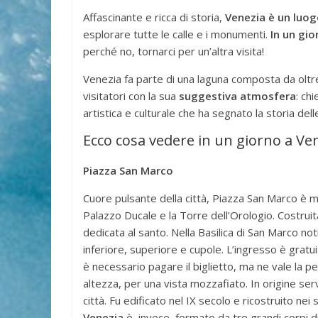
Affascinante e ricca di storia,
Venezia è un luo
esplorare tutte le calle e i monumenti.
In un gio
perché no, tornarci per un’altra visita!
Venezia fa parte di una laguna composta da oltre 1
visitatori con la sua
suggestiva atmosfera
: ch
artistica e culturale che ha segnato la storia del
Ecco cosa vedere in un giorno a Ve
Piazza San Marco
Cuore pulsante della città, Piazza San Marco è ma
Palazzo Ducale e la Torre dell’Orologio. Costruit
dedicata al santo. Nella Basilica di San Marco noti 
inferiore, superiore e cupole. L’ingresso è gratu
è necessario pagare il biglietto, ma ne vale la pe
altezza, per una vista mozzafiato. In origine s
città. Fu edificato nel IX secolo e ricostruito nei 
Venezia
è, invece, formato da tre grandi corpi d