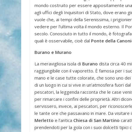
mondo costruito per essere appositamente una pr
agli uffici degli Inquisitori di Stato, dove erano 
vuole che, ai tempi della Serenissima, i prigioni
vedere per l’ultima volta il mondo esterno. Il Pont
secolo. Conosciuto in tutto il mondo, è fotografat
quali è osservabile, cioè dal
Ponte della Canoni
Burano e Murano
La meravigliosa isola di
Burano
dista circa 40 mi
raggiungibile con il vaporetto. È famosa per i suoi
mano e le case tutte colorate, che sono uno dei tr
di un luogo in cui si vive in un’atmosfera fuori da
pescatori, la leggenda racconta che le case ven
per rimarcare i confini delle proprietà. Altri dico
servissero, invece, ai pescatori, per riconoscer
le tante ore che passavano in mare. Da visitare i
Merletto
e l’antica
Chiesa di San Martino
carat
prendendoti per la gola con i suoi dolcetti tipici