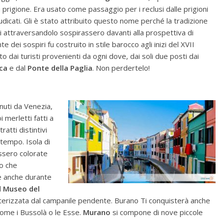
igione. Era usato come passaggio per i reclusi dalle prigioni
giudicati. Gli è stato attribuito questo nome perché la tradizione
eri attraversandolo sospirassero davanti alla prospettiva di
e dei sospiri fu costruito in stile barocco agli inizi del XVII
o dai turisti provenienti da ogni dove, dai soli due posti dai
ca
e dal
Ponte della Paglia
. Non perdertelo!
nuti da Venezia,
 merletti fatti a
atti distintivi
l tempo. Isola di
issero colorate
no che
le anche durante
l
Museo del
terizzata dal campanile pendente. Burano Ti conquisterà anche
 come i Bussolà o le Esse.
Murano
si compone di nove piccole