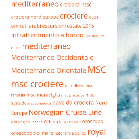
mediterraneo
crociera msc
crociere
crociera nord europa
dubai
estate 2015
emirati arabi
escursioni
intrattenimento a bordo
last minute
mediterraneo
mare
Mediterraneo Occidentale
MSC
Mediterraneo Orientale
msc crociere
msc divina
msc
msc meraviglia
msc
fantasia
msc preziosa
nave da crociera
Nord
seaside
msc splendida
Norwegian Cruise Line
Europa
oroscopo
Offerta last minute
Norwegian Escape
royal
oroscopo del mare
ristoranti a bordo