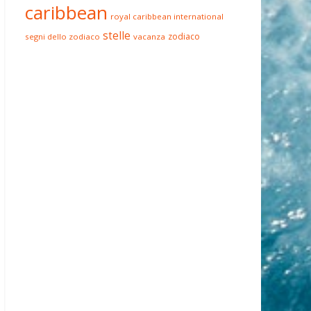
caribbean
royal caribbean international
stelle
zodiaco
segni dello zodiaco
vacanza