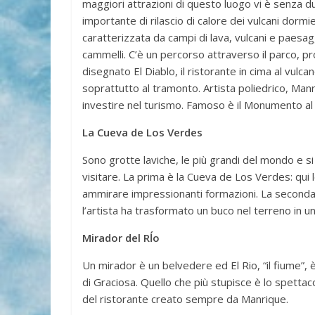
maggiori attrazioni di questo luogo vi è senza dub
importante di rilascio di calore dei vulcani dorm
caratterizzata da campi di lava, vulcani e paesagg
cammelli. C’è un percorso attraverso il parco, 
disegnato El Diablo, il ristorante in cima al vulc
soprattutto al tramonto. Artista poliedrico, Man
investire nel turismo. Famoso è il Monumento a
La Cueva de Los Verdes
Sono grotte laviche, le più grandi del mondo e s
visitare. La prima è la Cueva de Los Verdes: qui 
ammirare impressionanti formazioni. La seconda 
l’artista ha trasformato un buco nel terreno in 
Mirador del Rĺo
Un mirador è un belvedere ed El Rio, “il fiume”, 
di Graciosa. Quello che più stupisce è lo spetta
del ristorante creato sempre da Manrique.