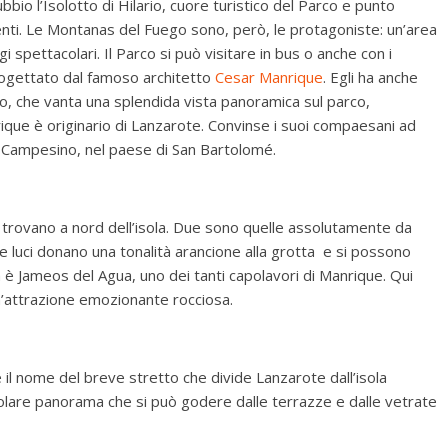
bio l’Isolotto di Hilario, cuore turistico del Parco e punto
ienti. Le Montanas del Fuego sono, però, le protagoniste: un’area
i spettacolari. Il Parco si può visitare in bus o anche con i
progettato dal famoso architetto
Cesar Manrique
. Egli ha anche
ano, che vanta una splendida vista panoramica sul parco,
rique è originario di Lanzarote. Convinse i suoi compaesani ad
l Campesino, nel paese di San Bartolomé.
i trovano a nord dell’isola. Due sono quelle assolutamente da
le luci donano una tonalità arancione alla grotta e si possono
è Jameos del Agua, uno dei tanti capolavori di Manrique. Qui
un’attrazione emozionante rocciosa.
è il nome del breve stretto che divide Lanzarote dall’isola
colare panorama che si può godere dalle terrazze e dalle vetrate