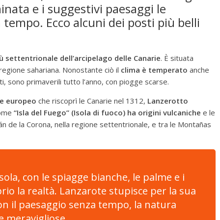
nata e i suggestivi paesaggi le
tempo. Ecco alcuni dei posti più belli
ù settentrionale dell’arcipelago delle Canarie
. È situata
a regione sahariana. Nonostante ciò il
clima è temperato
anche
tti, sono primaverili tutto l’anno, con piogge scarse.
re europeo
che riscoprì le Canarie nel 1312,
Lanzerotto
 come
“Isla del Fuego”
(Isola di fuoco) ha origini vulcaniche
e le
n de la Corona, nella regione settentrionale, e tra le Montañas
sola, con le spiagge bianche, le palme e i
rio la realtà. Lanzarote stupisce per la sua
 con il paesaggio senza tempo, la natura
e meravigliose.