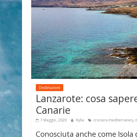
Destinazioni
Lanzarote: cosa sapere 
Canarie
,
7 Maggio, 2020
Kylia
crociera mediterraneo
Conosciuta anche come Isola di