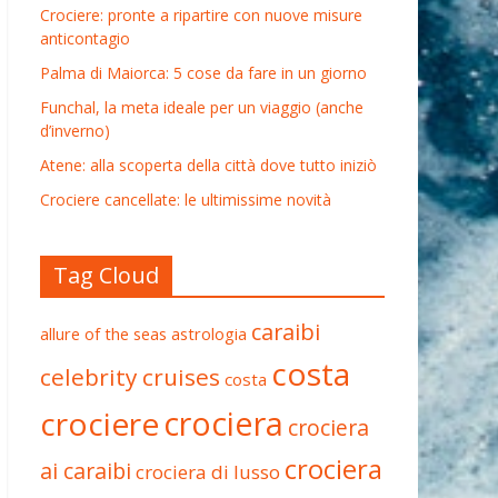
Crociere: pronte a ripartire con nuove misure
anticontagio
Palma di Maiorca: 5 cose da fare in un giorno
Funchal, la meta ideale per un viaggio (anche
d’inverno)
Atene: alla scoperta della città dove tutto iniziò
Crociere cancellate: le ultimissime novità
Tag Cloud
caraibi
allure of the seas
astrologia
costa
celebrity cruises
costa
crociera
crociere
crociera
crociera
ai caraibi
crociera di lusso