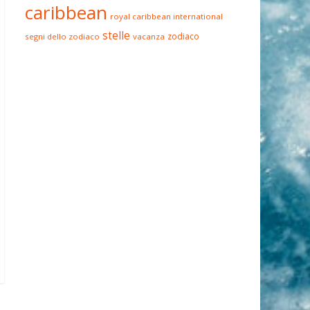
caribbean
royal caribbean international
stelle
zodiaco
segni dello zodiaco
vacanza