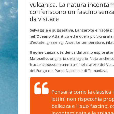
vulcanica. La natura incontami
conferiscono un fascino senza 
da visitare
Selvaggia e suggestiva, Lanzarote è l’isola pi
nell’
Oceano Atlantico
ed è quella più vicina all
d’estate, grazie agli Alisei. Le temperature, infa
Il
nome Lanzarote
deriva dal primo
esplorato
Malocello
, originario della Liguria. Nota anche
tracce si possono ammirare nel cratere del Volcá
del Fuego del Parco Nazionale di Temanfaya.
Pensarla come la classica i
lettini non rispecchia prop
bellezza e il suo fascino,
incontaminata e le spiagg