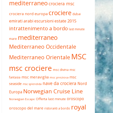
mediterraneo
crociera msc
crociere
crociera nord europa
dubai
estate 2015
emirati arabi
escursioni
intrattenimento a bordo
last minute
mediterraneo
mare
Mediterraneo Occidentale
MSC
Mediterraneo Orientale
msc crociere
msc divina
msc
msc meraviglia
msc
fantasia
msc preziosa
nave da crociera
Nord
seaside
msc splendida
Norwegian Cruise Line
Europa
oroscopo
Offerta last minute
Norwegian Escape
royal
oroscopo del mare
ristoranti a bordo