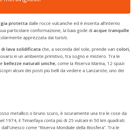
ggia protetta
dalle rocce vulcaniche ed è inserita all’interno
a sua particolare conformazione, la baia gode di
acque tranquille
colarmente apprezzata dai turisti.
 di lava solidificata
che, a seconda del sole, prende vari
colori,
rovarsi in un ambiente primitivo, tra sogno e mistero. Tra le
une
bellezze naturali uniche
, come la Riserva Marina, 12 spazi
Scopri alcuni dei posti più belli da vedere a Lanzarote, uno dei
rosso metallico o bruno scuro, è sicuramente una tra le cose da
l 1974, il Timanfaya conta più di 25 vulcani in 50 km quadrati.
 dall’Unesco come “Riserva Mondiale della Biosfera”. Tra le