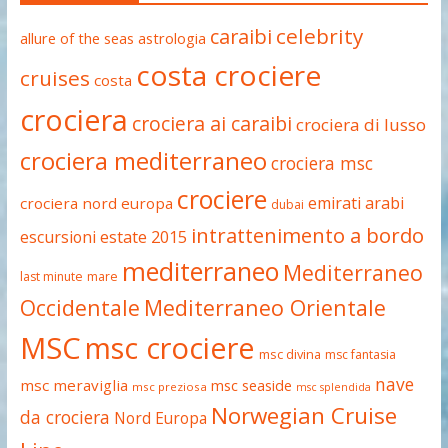
celebrity
caraibi
allure of the seas
astrologia
costa crociere
cruises
costa
crociera
crociera ai caraibi
crociera di lusso
crociera mediterraneo
crociera msc
crociere
emirati arabi
crociera nord europa
dubai
intrattenimento a bordo
estate 2015
escursioni
mediterraneo
Mediterraneo
last minute
mare
Occidentale
Mediterraneo Orientale
MSC
msc crociere
msc divina
msc fantasia
nave
msc meraviglia
msc seaside
msc preziosa
msc splendida
Norwegian Cruise
da crociera
Nord Europa