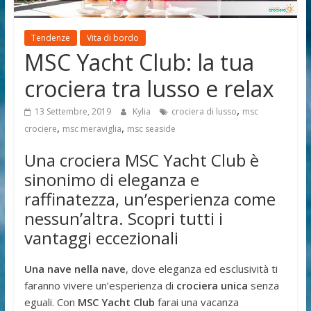
di
viaggio
Tendenze
Vita di bordo
MSC Yacht Club: la tua
crociera tra lusso e relax
,
13 Settembre, 2019
Kylia
crociera di lusso
msc
,
,
crociere
msc meraviglia
msc seaside
Una crociera MSC Yacht Club è
sinonimo di eleganza e
raffinatezza, un’esperienza come
nessun’altra. Scopri tutti i
vantaggi eccezionali
Una nave nella nave
, dove eleganza ed esclusività ti
faranno vivere un’esperienza di
crociera unica
senza
eguali. Con
MSC Yacht Club
farai una vacanza