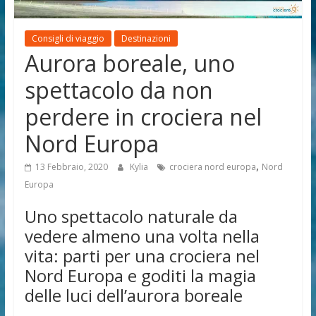
di
viaggio
Consigli di viaggio
Destinazioni
Aurora boreale, uno
spettacolo da non
perdere in crociera nel
Nord Europa
,
13 Febbraio, 2020
Kylia
crociera nord europa
Nord
Europa
Uno spettacolo naturale da
vedere almeno una volta nella
vita: parti per una crociera nel
Nord Europa e goditi la magia
delle luci dell’aurora boreale