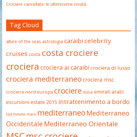
Crociere cancellate: le ultimissime novità
Tag Cloud
celebrity
caraibi
allure of the seas
astrologia
costa crociere
cruises
costa
crociera
crociera ai caraibi
crociera di lusso
crociera mediterraneo
crociera msc
crociere
emirati arabi
crociera nord europa
dubai
intrattenimento a bordo
estate 2015
escursioni
mediterraneo
Mediterraneo
last minute
mare
Occidentale
Mediterraneo Orientale
MSC
msc crociere