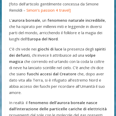
[foto dell’articolo gentilmente concessa da Simone
Renoldi –
Simon’s passion 4 travel]
L’
aurora boreale
, un
fenomeno naturale incredibile
,
che ha ispirato per millenni miti e leggende in diversi
parti del mondo, arricchendo il folklore e la magia dei
luoghi dell’
Europa del Nord
.
C’è chi vede nei
giochi di luce
la presenza degli
spiriti
dei defunti
, chi invece li attribuisce ad una
volpe
magica
che correndo ed urtando con la coda la coltre
di neve ha lanciato scintille nel cielo. C’è anche chi dice
che siano
fuochi accesi dal Creatore
che, dopo aver
dato vita alla Terra, si è rifugiato all’estremo Nord e
abbia acceso dei fuochi per ricordare all’Umanità il suo
amore.
In realtà il
fenomeno dell’aurora boreale nasce
dall’interazione delle particelle cariche di elettricità
provenienti dal sole con le molecole del gas presenti